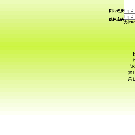
图片链接
媒体连接
支持mp3
论
禁
禁