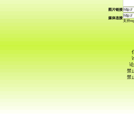
图片链接
媒体连接
支持mp3
论
禁
禁