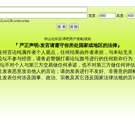
宽度：
高度：
,swf,flv,wmv,wma
华山论剑足球吧用户发帖须知
『 严正声明:发言请遵守你所处国家或地区的法律』
任何言论纯属作者个人观点，任何结果由作者承担，与本站无关
论坛不参与经营，请务必警惕打着论坛旗号进行的任何欺诈行为
坛不对个人与第三方交易做任何承诺，也不对第三方做任何评估
止发表恶意攻击他人的言论；请勿发表进行不友好、非善意的跟
止发表任何涉及国事、政治、宗教及其它违反国家法律法规的言