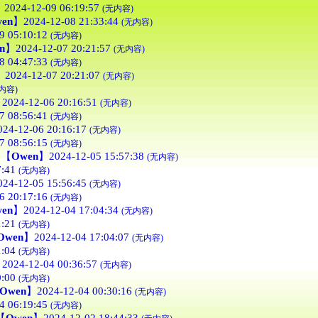
2024-12-09 06:19:57
(无内容)
en
】2024-12-08 21:33:44
(无内容)
9 05:10:12
(无内容)
n
】2024-12-07 20:21:57
(无内容)
8 04:47:33
(无内容)
2024-12-07 20:21:07
(无内容)
内容)
2024-12-06 20:16:51
(无内容)
7 08:56:41
(无内容)
24-12-06 20:16:17
(无内容)
7 08:56:15
(无内容)
【
Owen
】2024-12-05 15:57:38
(无内容)
7:41
(无内容)
24-12-05 15:56:45
(无内容)
6 20:17:16
(无内容)
en
】2024-12-04 17:04:34
(无内容)
1:21
(无内容)
Owen
】2024-12-04 17:04:07
(无内容)
1:04
(无内容)
2024-12-04 00:36:57
(无内容)
0:00
(无内容)
Owen
】2024-12-04 00:30:16
(无内容)
4 06:19:45
(无内容)