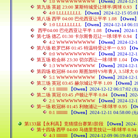
1:0 WWWWWWWWW
【
Owen
】2024-12-1
第九场 英超 23:00 莱斯特城受让球半/两球 0.93
【
4:0 LLLLLLLLL
【
Owen
】2024-12-15 05:0
第八场 西甲 04:00 巴伦西亚让平半 1.08
【
Owen
】
1:0 LLLLLLLLL
【
Owen
】2024-12-14 06:1
西甲04:00 巴伦西亚让平半 1.08
【
Owen
】2024-1
第七场 德乙 01:30 卡尔斯鲁厄让一球/球半 0.94
【
4:2 WWWWWWWWW
【
Owen
】2024-12-1
第六场 欧罗巴杯 01:45 特温特受让半一 0.93
【
Ow
0:0 WWWWWWWWW
【
Owen
】2024-12-1
第五场 欧会杯 23:30 切尔西让一球/球半 1.04
【
O
1:3 WWWWWWWWW
【
Owen
】2024-12-1
第四场 欧冠杯 04:00 斯图加特VS年青人 3.5球大 0.
5:1 WWWWWWWWW
【
Owen
】2024-12-1
第三场 英冠 03:45 赫尔城让平半 1.09
【
Owen
】20
1:1 lllllllll
【
Owen
】2024-12-12 06:17:02
(无
第二场 英冠 03:45 卢顿让平半 0.84
【
Owen
】2024
2:1 WWWWWWWWW
【
Owen
】2024-12-1
第一场 欧冠杯 01:45 利物浦让一球/球半 0.95
【
O
0:1 lllllllll
【
Owen
】2024-12-11 04:58:00
(无
第133届【永利高】竞猜擂台赛第1阶段
【
Owen
】2024-1
第十四场 西甲 04:00 马德里竞技让一球/球半 0.94
4:3 lllllllll
【
Owen
】2024-12-09 06:19:40
(无