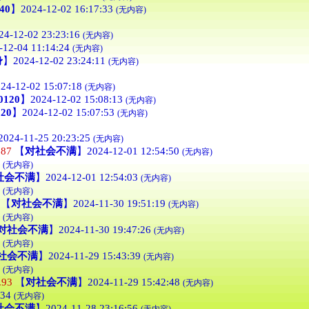
40
】2024-12-02 16:17:33
(无内容)
4-12-02 23:23:16
(无内容)
12-04 11:14:24
(无内容)
身
】2024-12-02 23:24:11
(无内容)
24-12-02 15:07:18
(无内容)
0120
】2024-12-02 15:08:13
(无内容)
120
】2024-12-02 15:07:53
(无内容)
024-11-25 20:23:25
(无内容)
87
【
对社会不满
】2024-12-01 12:54:50
(无内容)
8
(无内容)
社会不满
】2024-12-01 12:54:03
(无内容)
8
(无内容)
【
对社会不满
】2024-11-30 19:51:19
(无内容)
3
(无内容)
对社会不满
】2024-11-30 19:47:26
(无内容)
4
(无内容)
社会不满
】2024-11-29 15:43:39
(无内容)
0
(无内容)
93
【
对社会不满
】2024-11-29 15:42:48
(无内容)
:34
(无内容)
社会不满
】2024-11-28 23:16:56