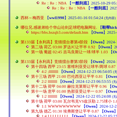
Re：Re：NBA
【
一酷到底
】2025-10-29 05
Re：Re：Re：NBA
【
一酷到底
】2025
西杯～梅西亚
【
wwl1990
】2025-01-16 01:54:24
(无内容)
哪位兄.感谢弟给个华山论剑足球吧电脑网址.
【
鞋帮kick
https://bbs.hszqb3.com/default.htm
【
Owen
】2025-
第133届【永利高】竞猜擂台赛第4阶段
【
Owen
】2024-1
第二场 荷乙 03:00 罗达JC让平半 0.92
【
Owen
】20
第一场 葡超 02:45 吉马良斯让一球/球半 1.03
【
O
第133届【永利高】竞猜擂台赛第3阶段
【
Owen
】2024-1
第十四场 西甲 23:15 塞维利亚受让球半/两球 0.87
4:2 ;lllllllll
【
Owen
】2024-12-23 06:54:05
(
第十三场 西甲 21:00 巴伦西亚让平半 0.81
【
Owe
2:2 lllllllll
【
Owen
】2024-12-23 06:53:55
(无
第十二场 荷甲 04:00 赫拉克莱斯让平半 0.96
【
Ow
第十一场 意甲 01:00 热那亚受让半一 0.97
【
Owe
1:2 lllllllll
【
Owen
】2024-12-22 05:24:08
(无
第十场 荷甲 03:00 瓦尔韦克VS兹沃勒 2.75球小 1.
1:1 WWWWWWWWW
【
Owen
】2024-12-2
第九场 德乙 01:30 埃弗斯堡让平半 0.87
【
Owen
】
1:4 LLLLLLLLL
【
Owen
】2024-12-22 05:2