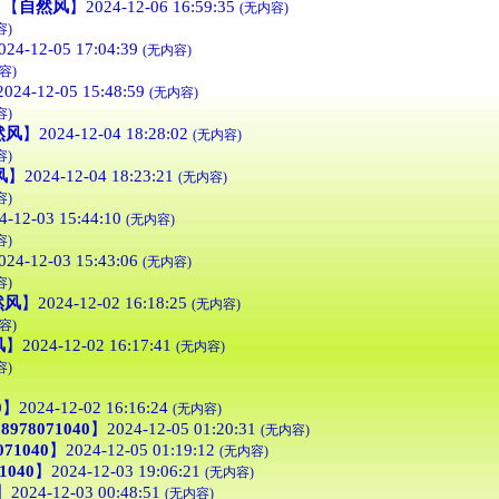
【
自然风
】2024-12-06 16:59:35
(无内容)
容)
24-12-05 17:04:39
(无内容)
容)
024-12-05 15:48:59
(无内容)
容)
然风
】2024-12-04 18:28:02
(无内容)
容)
风
】2024-12-04 18:23:21
(无内容)
容)
-12-03 15:44:10
(无内容)
容)
24-12-03 15:43:06
(无内容)
容)
然风
】2024-12-02 16:18:25
(无内容)
容)
风
】2024-12-02 16:17:41
(无内容)
容)
0
】2024-12-02 16:16:24
(无内容)
18978071040
】2024-12-05 01:20:31
(无内容)
071040
】2024-12-05 01:19:12
(无内容)
1040
】2024-12-03 19:06:21
(无内容)
】2024-12-03 00:48:51
(无内容)