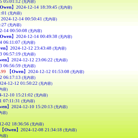
5 05:01:12
(无内容)
Owen
】2024-12-14 18:39:45
(无内容)
1:01
(无内容)
2024-12-14 00:50:41
(无内容)
1:27
(无内容)
2-14 00:50:08
(无内容)
Owen
】2024-12-14 00:49:38
(无内容)
4 06:11:07
(无内容)
en
】2024-12-12 23:43:48
(无内容)
3 06:57:19
(无内容)
wen
】2024-12-12 23:06:22
(无内容)
3 06:56:59
(无内容)
99
【
Owen
】2024-12-12 01:53:08
(无内容)
2 06:17:13
(无内容)
24-12-12 01:50:22
(无内容)
内容)
-12-10 15:21:02
(无内容)
1 07:11:31
(无内容)
wen
】2024-12-10 15:20:13
(无内容)
内容)
2-02 18:36:56
(无内容)
【
Owen
】2024-12-08 21:34:18
(无内容)
内容)