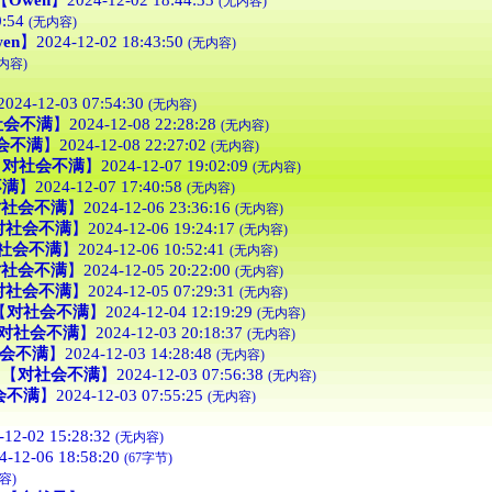
【
Owen
】2024-12-02 18:44:33
(无内容)
0:54
(无内容)
en
】2024-12-02 18:43:50
(无内容)
内容)
024-12-03 07:54:30
(无内容)
社会不满
】2024-12-08 22:28:28
(无内容)
会不满
】2024-12-08 22:27:02
(无内容)
【
对社会不满
】2024-12-07 19:02:09
(无内容)
不满
】2024-12-07 17:40:58
(无内容)
对社会不满
】2024-12-06 23:36:16
(无内容)
对社会不满
】2024-12-06 19:24:17
(无内容)
社会不满
】2024-12-06 10:52:41
(无内容)
对社会不满
】2024-12-05 20:22:00
(无内容)
对社会不满
】2024-12-05 07:29:31
(无内容)
【
对社会不满
】2024-12-04 12:19:29
(无内容)
对社会不满
】2024-12-03 20:18:37
(无内容)
会不满
】2024-12-03 14:28:48
(无内容)
【
对社会不满
】2024-12-03 07:56:38
(无内容)
会不满
】2024-12-03 07:55:25
(无内容)
12-02 15:28:32
(无内容)
-12-06 18:58:20
(67字节)
容)