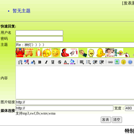
[
发表
暂无主题
快速回复:
用户名
密码
主题
内容
图片链接
宽度：
媒体连接
支持mp3,swf,flv,wmv,wma
特