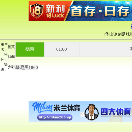
[
华山论剑足球
用户
德芙
德丙
01:00
名：
积
1466
分：
等
少尉
慕尼黑1860
级：