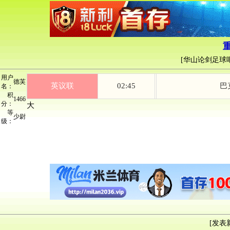
[
华山论剑足球
用户
德芙
英议联
02:45
巴
名：
积
1466
分：
大
等
少尉
级：
[
发表