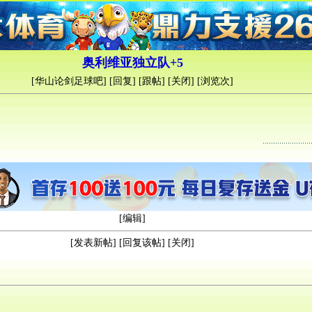
奥利维亚独立队+5
[
华山论剑足球吧
] [
回复
] [
跟帖
] [
关闭
] [浏览
次]
[
编辑
]
[
发表新帖
] [
回复该帖
] [
关闭
]