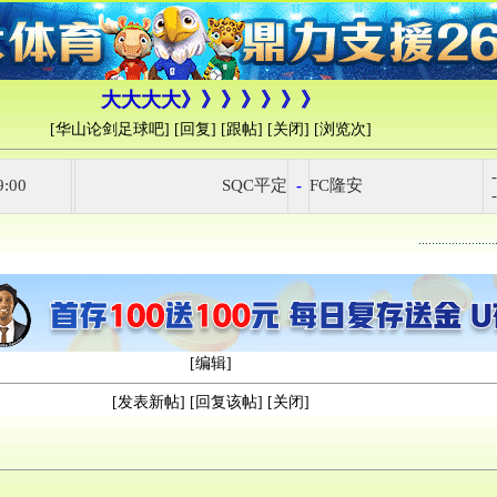
大大大大》》》》》》》
[
华山论剑足球吧
] [
回复
] [
跟帖
] [
关闭
] [浏览
次]
-
9:00
SQC平定
-
FC隆安
-
[
编辑
]
[
发表新帖
] [
回复该帖
] [
关闭
]