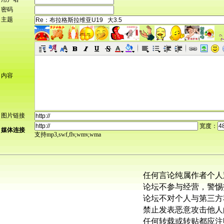
密码
主题
内容
图片链接
宽度：
媒体连接
支持mp3,swf,flv,wmv,wma
任何言论纯属作者个人
论坛不参与经营，警惕
论坛不对个人与第三方
禁止发表恶意攻击他人
任何转载或转贴都应注