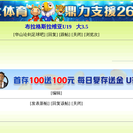
布拉格斯拉维亚U19 大3.5
[
华山论剑足球吧
] [
回复
] [
跟帖
] [
关闭
] [浏览
次]
[
编辑
]
[
发表新帖
] [
回复该帖
] [
关闭
]