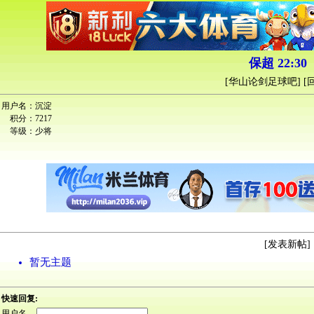
保超 22:3
[
华山论剑足球吧
] [
用户名：
沉淀
积分：
7217
等级：
少将
[
发表新帖
] 
暂无主题
快速回复:
用户名