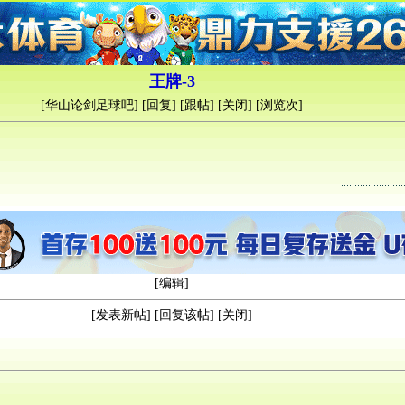
王牌-3
[
华山论剑足球吧
] [
回复
] [
跟帖
] [
关闭
] [浏览
次]
[
编辑
]
[
发表新帖
] [
回复该帖
] [
关闭
]