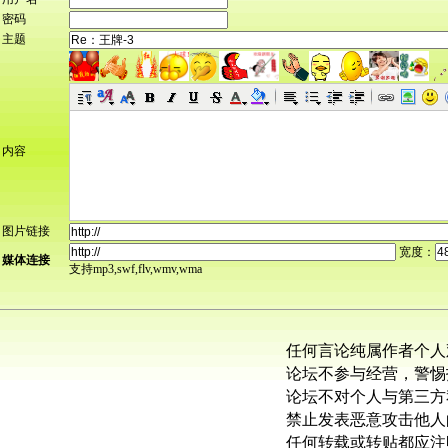
密码
主题
内容
图片链接
宽度：
媒体连接
支持mp3,swf,flv,wmv,wma
任何言论纯属作者个人
论坛不参与经营，警惕
论坛不对个人与第三方
禁止发表恶意攻击他人
任何转载或转贴都应注