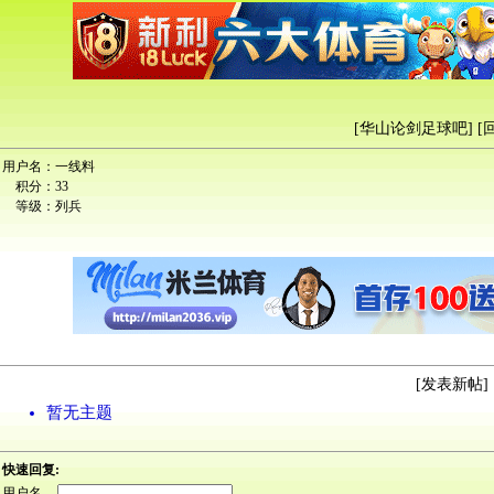
[
华山论剑足球吧
] [
用户名：
一线料
积分：
33
等级：
列兵
[
发表新帖
] 
暂无主题
快速回复:
用户名