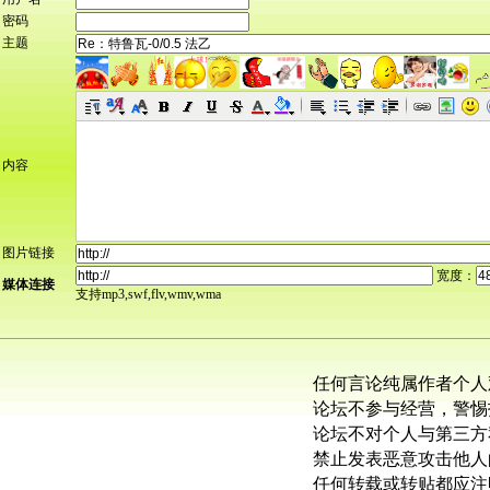
密码
主题
内容
图片链接
宽度：
媒体连接
支持mp3,swf,flv,wmv,wma
任何言论纯属作者个人
论坛不参与经营，警惕
论坛不对个人与第三方
禁止发表恶意攻击他人
任何转载或转贴都应注