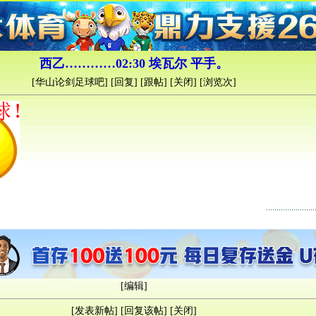
西乙…………02:30 埃瓦尔 平手。
[
华山论剑足球吧
] [
回复
] [
跟帖
] [
关闭
] [浏览
次]
[
编辑
]
[
发表新帖
] [
回复该帖
] [
关闭
]