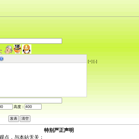
[+]
[-]
高度：
特别严正声明
观点，与本站无关；