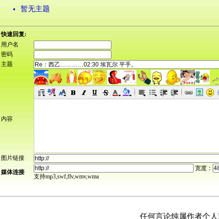
暂无主题
快速回复:
用户名
密码
主题
内容
图片链接
宽度：
媒体连接
支持mp3,swf,flv,wmv,wma
任何言论纯属作者个人