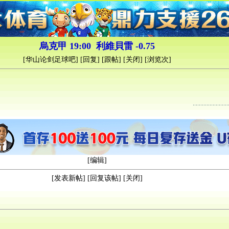
烏克甲 19:00 利維貝雷 -0.75
[
华山论剑足球吧
] [
回复
] [
跟帖
] [
关闭
] [浏览
次]
[
编辑
]
[
发表新帖
] [
回复该帖
] [
关闭
]