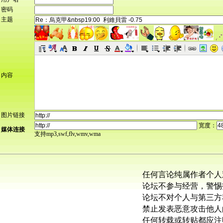
密码
主题
内容
图片链接
宽度：
媒体连接
支持mp3,swf,flv,wmv,wma
任何言论纯属作者个人
论坛不参与经营，警惕
论坛不对个人与第三方
禁止发表恶意攻击他人
任何转载或转贴都应注