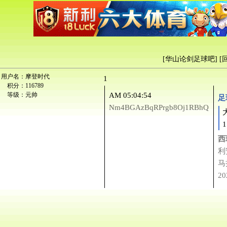
[
华山论剑足球吧
] [
用户名：
摩登时代
1
积分：
116789
等级：
元帅
AM 05:04:54
足
Nm4BGAzBqRPrgb8Oj1RBhQ
1
西
利
马
20