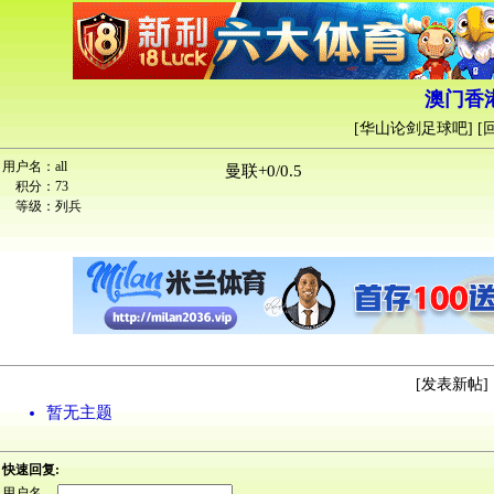
澳门香
[
华山论剑足球吧
] [
用户名：
all
曼联+0/0.5
积分：
73
等级：
列兵
[
发表新帖
] 
暂无主题
快速回复:
用户名