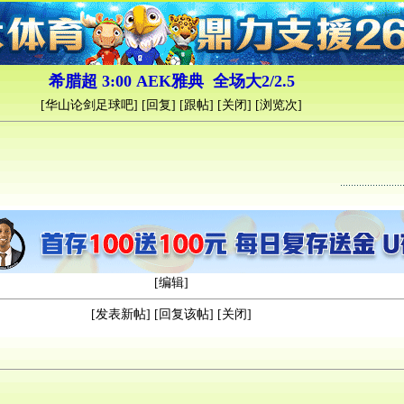
希腊超 3:00 AEK雅典 全场大2/2.5
[
华山论剑足球吧
] [
回复
] [
跟帖
] [
关闭
] [浏览
次]
[
编辑
]
[
发表新帖
] [
回复该帖
] [
关闭
]