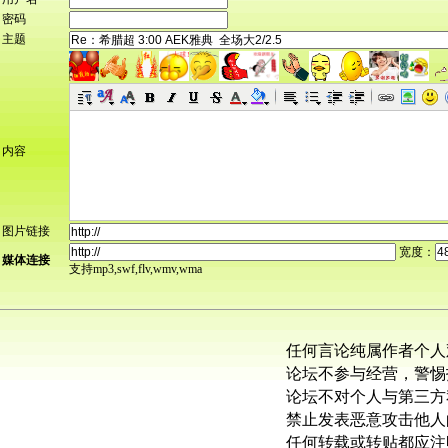
密码
主题
内容
图片链接
宽度：
媒体连接
支持mp3,swf,flv,wmv,wma
任何言论纯属作者个人
论坛不参与经营，警惕
论坛不对个人与第三方
禁止发表恶意攻击他人
任何转载或转贴都应注