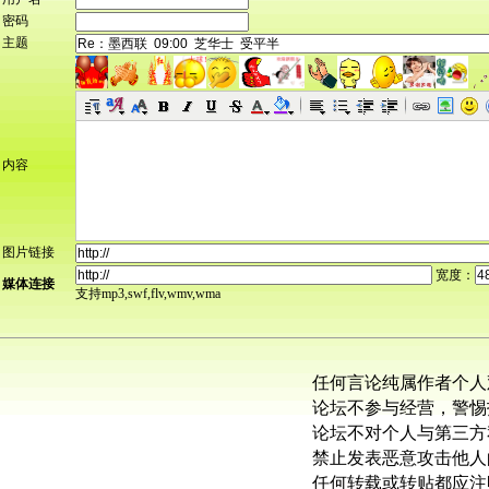
密码
主题
内容
图片链接
宽度：
媒体连接
支持mp3,swf,flv,wmv,wma
任何言论纯属作者个人
论坛不参与经营，警惕
论坛不对个人与第三方
禁止发表恶意攻击他人
任何转载或转贴都应注