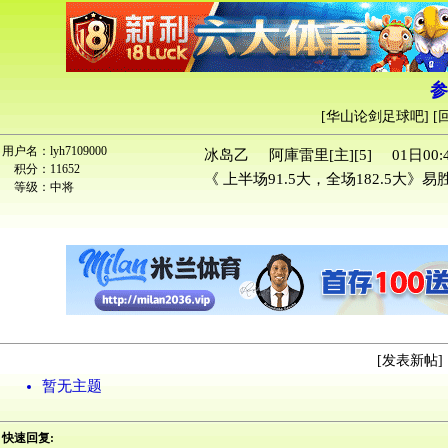
参
[
华山论剑足球吧
] [
用户名：
lyh7109000
冰岛乙 阿庫雷里[主][5] 01日00:4
积分：
11652
《 上半场91.5大，全场182.5大》易胜
等级：
中将
[
发表新帖
] 
暂无主题
快速回复: