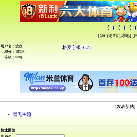
（（（（（（
[
华山论剑足球吧
] [
用户名：
波盘
格罗宁根+0.75
积分：
18363
等级：
中将
[
发表新帖
] 
暂无主题
快速回复:
用户名