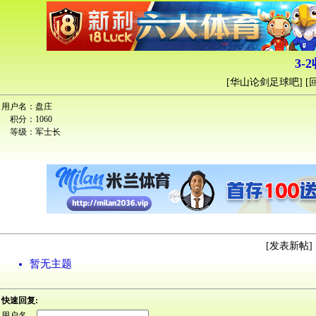
3-
[
华山论剑足球吧
] [
用户名：
盘庄
积分：
1060
等级：
军士长
[
发表新帖
] 
暂无主题
快速回复:
用户名