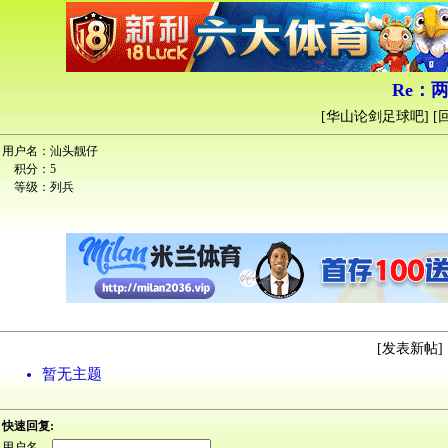
Re：
[
华山论剑足球吧
] [
用户名：
汕头靓仔
积分：
5
等级：
列兵
[
发表新帖
] 
暂无主题
快速回复:
用户名