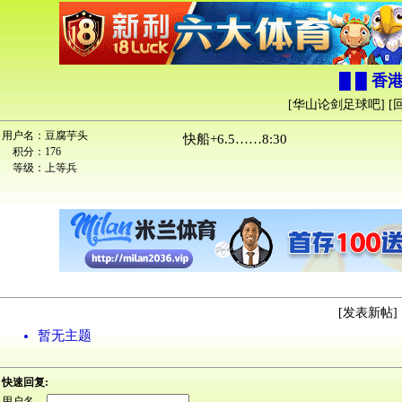
█ █ 香
[
华山论剑足球吧
] [
用户名：
豆腐芋头
快船+6.5……8:30
积分：
176
等级：
上等兵
[
发表新帖
] 
暂无主题
快速回复:
用户名