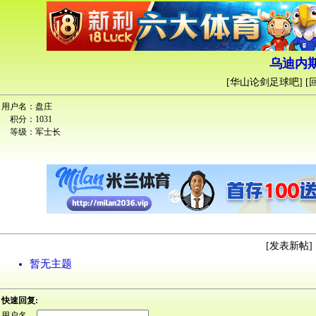
乌迪内斯
[
华山论剑足球吧
] [
用户名：
盘庄
积分：
1031
等级：
军士长
[
发表新帖
] 
暂无主题
快速回复:
用户名