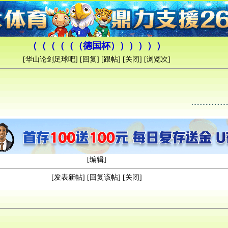
（（（（（（德国杯））））））
[
华山论剑足球吧
] [
回复
] [
跟帖
] [
关闭
] [浏览
次]
[
编辑
]
[
发表新帖
] [
回复该帖
] [
关闭
]