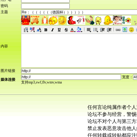
密码
主题
内容
图片链接
宽度：
媒体连接
支持mp3,swf,flv,wmv,wma
任何言论纯属作者个人
论坛不参与经营，警惕
论坛不对个人与第三方
禁止发表恶意攻击他人
任何转载或转贴都应注