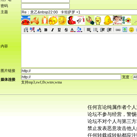
密码
主题
内容
图片链接
宽度：
媒体连接
支持mp3,swf,flv,wmv,wma
任何言论纯属作者个人
论坛不参与经营，警惕
论坛不对个人与第三方
禁止发表恶意攻击他人
任何转载或转贴都应注