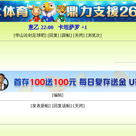
意乙 22:00 卡坦萨罗 +1
[
华山论剑足球吧
] [
回复
] [
跟帖
] [
关闭
] [浏览
次]
[
编辑
]
[
发表新帖
] [
回复该帖
] [
关闭
]